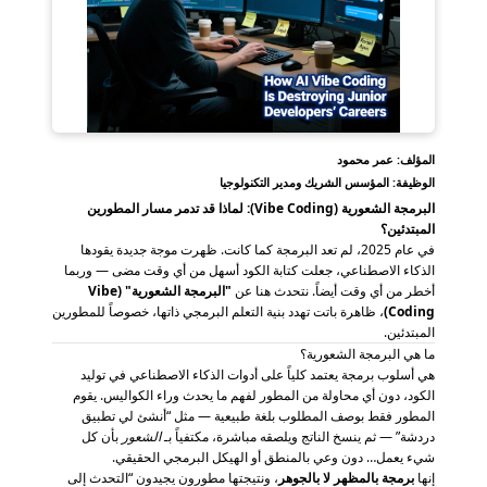
المؤلف: عمر محمود
الوظيفة: المؤسس الشريك ومدير التكنولوجيا
البرمجة الشعورية (Vibe Coding): لماذا قد تدمر مسار المطورين
المبتدئين؟
في عام 2025، لم تعد البرمجة كما كانت. ظهرت موجة جديدة يقودها
الذكاء الاصطناعي، جعلت كتابة الكود أسهل من أي وقت مضى — وربما
أخطر من أي وقت أيضاً. نتحدث هنا عن
"البرمجة الشعورية" (Vibe
Coding)
، ظاهرة باتت تهدد بنية التعلم البرمجي ذاتها، خصوصاً للمطورين
المبتدئين.
ما هي البرمجة الشعورية؟
هي أسلوب برمجة يعتمد كلياً على أدوات الذكاء الاصطناعي في توليد
الكود، دون أي محاولة من المطور لفهم ما يحدث وراء الكواليس. يقوم
المطور فقط بوصف المطلوب بلغة طبيعية — مثل “أنشئ لي تطبيق
دردشة” — ثم ينسخ الناتج ويلصقه مباشرة، مكتفياً بـ
الشعور
بأن كل
شيء يعمل… دون وعي بالمنطق أو الهيكل البرمجي الحقيقي.
إنها
برمجة بالمظهر لا بالجوهر
، ونتيجتها مطورون يجيدون “التحدث إلى