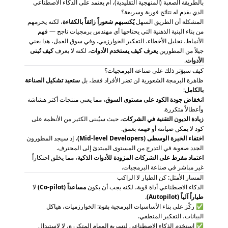
بالطريقة الصعبة (المنهجية التقليدية)، أم يعتمد على الذكاء الاصطناعي
الذي يقدم له نتائج فورية وسريعة؟
المشكلة أن الطريق السهل
يُكسبهم شعوراً زائفاً بالكفاءة
، لكنه يحرمهم
من بناء البنية الذهنية التي يحتاجها أي مهندس برمجيات ناجح — فهم
الأنماط، تحليل الأخطاء، التفكير الخوارزمي. وفي سوق العمل، هذا يعني
جيلاً من المطورين
يعرف كيف يستخدم الأدوات
، لكنه لا يعرف
كيف تُبنى
الأدوات
.
كيف سيؤثر ذلك على صناعة البرمجيات؟
ظاهرة البرمجة الشعورية لن تضر الأفراد فقط، بل
ستعيد تشكيل الصناعة
بالكامل
:
انخفاض جودة الكود على مستوى السوق
، مما يعني منتجات أكثر هشاشة
وأعطالاً متكررة.
زيادة الديون التقنية في الشركات
، حيث سيُبنى الكثير من الأنظمة على
كود لا يمكن صيانته أو فهمه بعمق.
اختفاء الخبرة الوسطى (Mid-level Developers)
، إذ سيجد المطورون
الجدد صعوبة في التدرج من المستوى المبتدئ إلى المحترف.
اعتماد مفرط على الشركات المزودة للأدوات الذكية
، مما يخلق احتكاراً
غير مباشر في صناعة البرمجيات.
المسار الأمثل: كن الطيار لا الراكب
الذكاء الاصطناعي أداة قوية، لكنه يجب أن يكون
مساعداً (Co-pilot)
لا
طياراً آلياً (Autopilot)
.
✅ ركّز على بناء الأساسيات البرمجية بقوة: الخوارزميات، هياكل
البيانات، التفكير المنطقي.
✅ استخدم الذكاء الاصطناعي لتسريع المهام المتكررة، لا لاستبدال