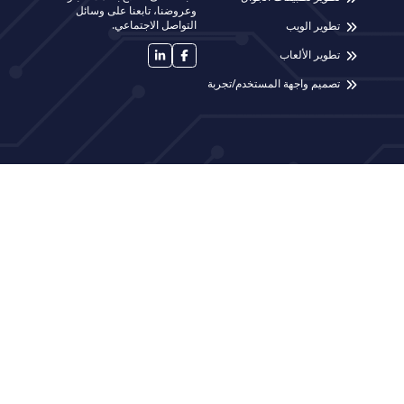
وعروضنا، تابعنا على وسائل
التواصل الاجتماعي.
تطوير الويب
تطوير الألعاب
تصميم واجهة المستخدم/تجربة
المستخدم
مجمع الدلاهمة، خلدا-دابوق، شارع الملك عبد الله الثاني، عمان، الأردن |
ص.ب 925946 الرمز: 11190
© SP-APPS 2025 | جميع الحقوق محفوظة