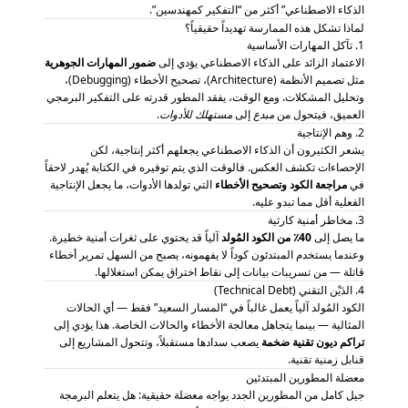
الذكاء الاصطناعي” أكثر من “التفكير كمهندسين”.
لماذا تشكل هذه الممارسة تهديداً حقيقياً؟
1. تآكل المهارات الأساسية
الاعتماد الزائد على الذكاء الاصطناعي يؤدي إلى
ضمور المهارات الجوهرية
مثل تصميم الأنظمة (Architecture)، تصحيح الأخطاء (Debugging)،
وتحليل المشكلات. ومع الوقت، يفقد المطور قدرته على التفكير البرمجي
العميق، فيتحول من
مبدع
إلى
مستهلك للأدوات
.
2. وهم الإنتاجية
يشعر الكثيرون أن الذكاء الاصطناعي يجعلهم أكثر إنتاجية، لكن
الإحصاءات تكشف العكس. فالوقت الذي يتم توفيره في الكتابة يُهدر لاحقاً
في
مراجعة الكود وتصحيح الأخطاء
التي تولدها الأدوات، ما يجعل الإنتاجية
الفعلية أقل مما تبدو عليه.
3. مخاطر أمنية كارثية
ما يصل إلى
40٪ من الكود المُولد
آلياً قد يحتوي على ثغرات أمنية خطيرة.
وعندما يستخدم المبتدئون كوداً لا يفهمونه، يصبح من السهل تمرير أخطاء
قاتلة — من تسريبات بيانات إلى نقاط اختراق يمكن استغلالها.
4. الدَيْن التقني (Technical Debt)
الكود المُولد آلياً يعمل غالباً في “المسار السعيد” فقط — أي الحالات
المثالية — بينما يتجاهل معالجة الأخطاء والحالات الخاصة. هذا يؤدي إلى
تراكم ديون تقنية ضخمة
يصعب سدادها مستقبلاً، وتتحول المشاريع إلى
قنابل زمنية تقنية.
معضلة المطورين المبتدئين
جيل كامل من المطورين الجدد يواجه معضلة حقيقية: هل يتعلم البرمجة