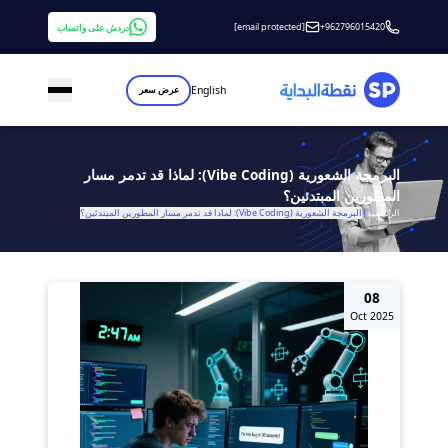
[email protected]
+962796015420
دردش على واتساب
English
عرض سعر
البرمجة الشعورية (Vibe Coding): لماذا قد تدمر مسار
المطورين المبتدئين؟
الرئيسية
|
البرمجة الشعورية (Vibe Coding): لماذا قد تدمر مسار المطورين المبتدئين؟
08
Oct 2025