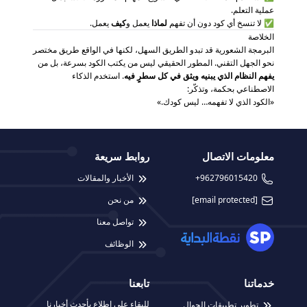
عملية التعلم.
✅ لا تنسخ أي كود دون أن تفهم
لماذا
يعمل و
كيف
يعمل.
الخلاصة
البرمجة الشعورية قد تبدو الطريق السهل، لكنها في الواقع طريق مختصر
نحو الجهل التقني. المطور الحقيقي ليس من يكتب الكود بسرعة، بل من
يفهم النظام الذي يبنيه ويثق في كل سطرٍ فيه
. استخدم الذكاء
الاصطناعي بحكمة، وتذكّر:
«الكود الذي لا تفهمه… ليس كودك.»
معلومات الاتصال
روابط سريعة
+962796015420
الأخبار والمقالات
[email protected]
من نحن
تواصل معنا
الوظائف
خدماتنا
تابعنا
للبقاء على اطلاع بأحدث أخبارنا
تطوير تطبيقات الجوال