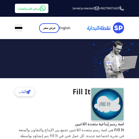
[email protected]
+962796015420
دردش على واتساب
English
عرض سعر
Fill It
الرئيسية
|
Fill It
Fill It
ألعاب
لعبة رسم إبداعية متعددة اللاعبين
Fill It
هي لعبة رسم متعددة اللاعبين تجمع بين الإبداع والتعاون والمتعة
في تجربة اجتماعية جديدة. كل عمل فني في Fill It يتم إنشاؤه بواسطة